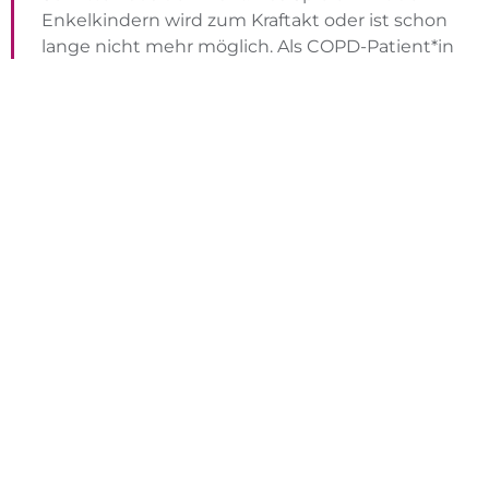
Enkelkindern wird zum Kraftakt oder ist schon
lange nicht mehr möglich. Als COPD-Patient*in
wissen Sie, wie es sich anfühlt, wenn Ihnen im
Alltag plötzlich die Luft wegbleibt.
So wie Ihnen geht es vielen Betroffenen. Rund drei
1
Millionen Menschen
leben in Deutschland mit der
Diagnose chronisch-obstruktive
Lungenerkrankung – eine Krankheit, die das Leben
von Patient*innen in vielen Bereichen stark
einschränken kann. Und die es ihnen zunehmend
erschwert, ihr Leben in vollen (Atem-) Zügen zu
genießen.
Doch damit müssen Sie sich nicht abfinden. Denn
auch wenn Ihre COPD nicht heilbar ist, bekommt
man sie dank moderner
Therapien
gut in den Griff.
Dabei spielt nicht nur der Einsatz wirksamer
Medikamente
eine wichtige Rolle.