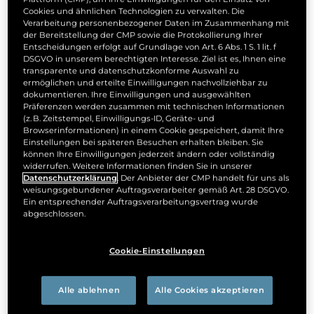
Cookies und ähnlichen Technologien zu verwalten. Die
Erklärung zur
Verarbeitung personenbezogener Daten im Zusammenhang mit
der Bereitstellung der CMP sowie die Protokollierung Ihrer
Barrierefreiheit
Entscheidungen erfolgt auf Grundlage von Art. 6 Abs. 1 S. 1 lit. f
DSGVO in unserem berechtigten Interesse. Ziel ist es, Ihnen eine
transparente und datenschutzkonforme Auswahl zu
Diese Erklärung zur Barrierefreiheit gilt für die
ermöglichen und erteilte Einwilligungen nachvollziehbar zu
dokumentieren. Ihre Einwilligungen und ausgewählten
unter www.copd-alltag.de veröffentlichten
Präferenzen werden zusammen mit technischen Informationen
Website der Chiesi GmbH.
(z. B. Zeitstempel, Einwilligungs-ID, Geräte- und
Browserinformationen) in einem Cookie gespeichert, damit Ihre
Was ist Barrierefreiheit?
Einstellungen bei späteren Besuchen erhalten bleiben. Sie
können Ihre Einwilligungen jederzeit ändern oder vollständig
widerrufen. Weitere Informationen finden Sie in unserer
Der Begriff Web-Barrierefreiheit bezieht sich auf die
Datenschutzerklärung
. Der Anbieter der CMP handelt für uns als
Fähigkeit von Computersystemen, Dienste
weisungsgebundener Auftragsverarbeiter gemäß Art. 28 DSGVO.
bereitzustellen und nutzbare Informationen ohne
Ein entsprechender Auftragsverarbeitungsvertrag wurde
abgeschlossen.
Diskriminierung auch für diejenigen zu liefern, die
auf unterstützende Technologien oder spezielle
Cookie-Einstellungen
Einstellungen aufgrund spezifischer
Behinderungen angewiesen sind.
Alle ablehnen
Alle Cookies akzeptieren
Die Bedeutung der Barrierefreiheit