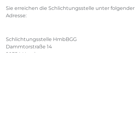
Sie erreichen die Schlichtungsstelle unter folgender
Adresse:
Schlichtungsstelle HmbBGG
Dammtorstraße 14
20354 Hamburg
schlichtungsstelle-hmbbgg@soziales.hamburg.de
https://www.hamburg.de/politik-und-
verwaltung/behoerden/sozialbehoerde/themen/behin
behinderung
Datum der Erstellung bzw. letzten Aktualisierung
der Erklärung